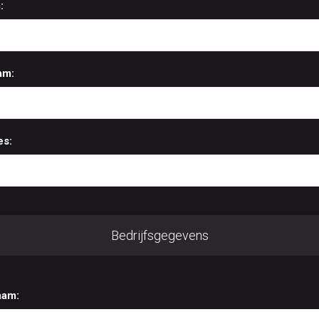
:
am:
es:
Bedrijfsgegevens
aam: