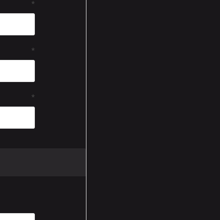
*
*
*