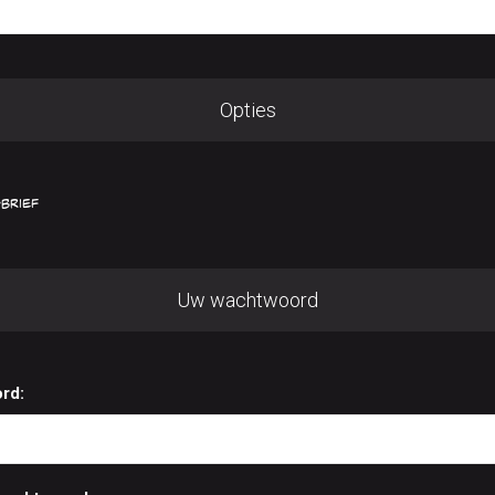
Opties
brief
Uw wachtwoord
rd: