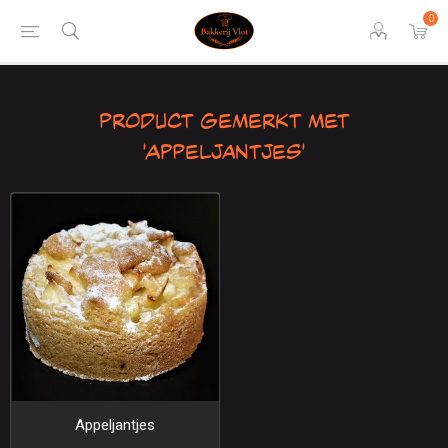
0
Product gemerkt met
'Appeljantjes'
Appeljantjes