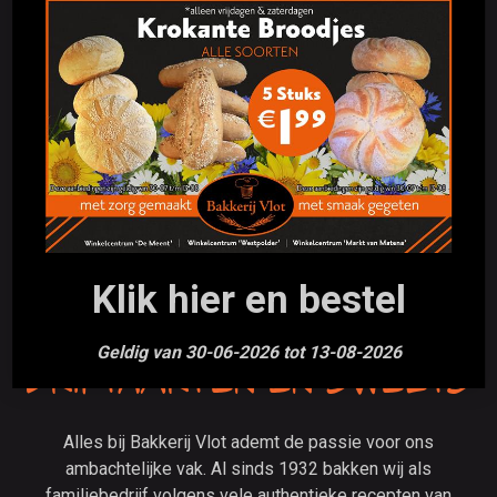
KLEINBROOD
GEBAK
Passie voor Authentiek
Brood, Gebak ,
Klik hier en bestel
Chocolade en luxe
Geldig van 30-06-2026 tot 13-08-2026
Driptaarten en Sweets
Alles bij Bakkerij Vlot ademt de passie voor ons
ambachtelijke vak. Al sinds 1932 bakken wij als
familiebedrijf volgens vele authentieke recepten van