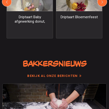
Driptaart Bloemenfeest
Driptaart White drip en
macarons gold
Bakkersnieuws
BEKIJK AL ONZE BERICHTEN