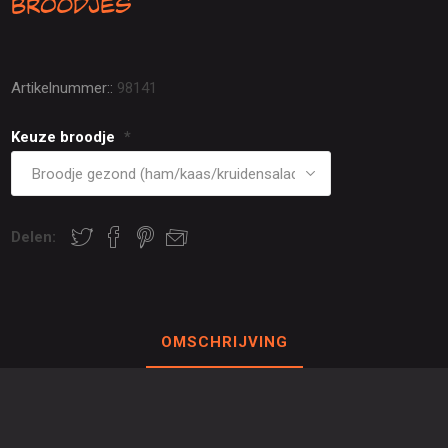
broodjes
Artikelnummer::
98141
Keuze broodje
*
Delen:
OMSCHRIJVING