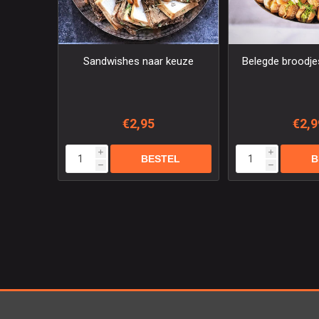
Sandwishes naar keuze
Belegde broodjes
€2,95
€2,9
i
i
h
h