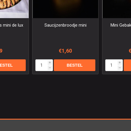
 mini de lux
Saucijzenbroodje mini
Mini Gebak
9
€1,60
i
i
h
h