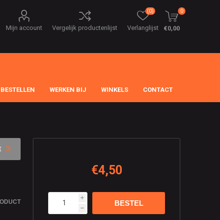
(0)
0
Mijn account
Vergelijk productenlijst
Verlanglijst
€0,00
 BESTELLEN
WERKEN BIJ
WINKELS
CONTACT
E
€4,50
i
RODUCT
h