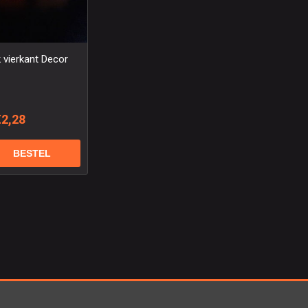
 vierkant Decor
€2,28