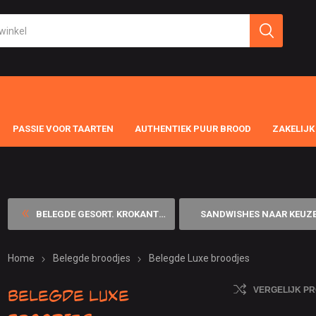
PASSIE VOOR TAARTEN
AUTHENTIEK PUUR BROOD
ZAKELIJK
BELEGDE GESORT. KROKANTE LU...
SANDWISHES NAAR KEUZ
Home
Belegde broodjes
Belegde Luxe broodjes
Belegde Luxe
VERGELIJK P