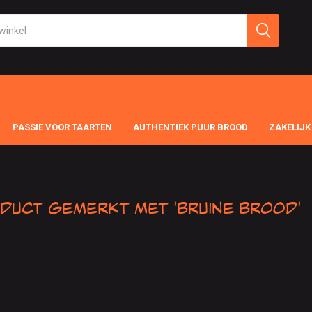
PASSIE VOOR TAARTEN
AUTHENTIEK PUUR BROOD
ZAKELIJK
duct gemerkt met 'Bruine Brood'