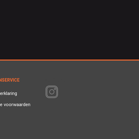
NSERVICE
VOLG ONS
erklaring
e voorwaarden