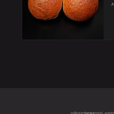
A
volkoren
tarwe
meel, water