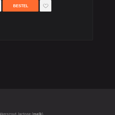
kerszout, lactose (
melk
),