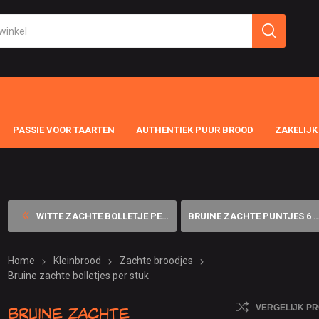
PASSIE VOOR TAARTEN
AUTHENTIEK PUUR BROOD
ZAKELIJK
WITTE ZACHTE BOLLETJE PER 6...
BRUINE ZACHTE PUNTJES 6 STU...
Home
Kleinbrood
Zachte broodjes
Bruine zachte bolletjes per stuk
Bruine zachte
VERGELIJK P