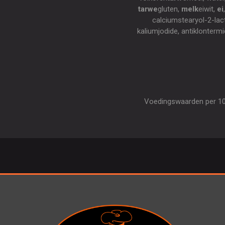
tarwe
gluten,
melk
eiwit,
ei
calciumstearyol-2-lac
kaliumjodide, antiklonter
Voedingswaarden per 100 