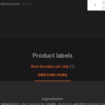
rtikelnummer::
23026
i
h
Product labels
Bruin broodjes per stuk
(1)
OMSCHRIJVING
Ingrediënten
,
tarwe
bloem, gist, weipoeder (
melk
), dextrose,
gerst
emoutmeel, bak