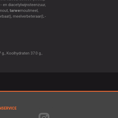
 en diacetylwijnsteenzuur,
mout,
tarwe
moutmeel,
rbaat), meelverbeteraar(L-
g., Koolhydraten 37.0 g.,
NSERVICE
VOLG ONS