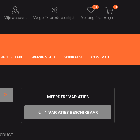
(0)
0
Mijn account
Vergelijk productenlijst
Verlanglijst
€0,00
 BESTELLEN
WERKEN BIJ
WINKELS
CONTACT
MEERDERE VARIATIES
1
VARIATIES BESCHIKBAAR
RODUCT