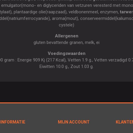
, emulgator(mono- en diglyceriden van vetzuren veresterd met mono-
tylaat), plantaardige olie(raapzaad), veldbonenmeel, enzymen,
tarwe
middel(natriumferrocyanide), aroma(mout), conserveermiddel(kaliumso
cysteîe)
Allergenen
gluten bevattende granen, melk, ei
Voedingswaarden
gram : Energie 909 Kj (217 Kcal), Vetten 1.9 g., Vetten verzadigd 0.7 
Eiwitten 10.0 g., Zout 1.03 g.
INFORMATIE
MIJN ACCOUNT
KLANTE