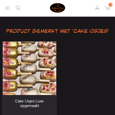
0
Product gemerkt met 'cake ijsjes'
Cake IJsjes Luxe
opgemaakt