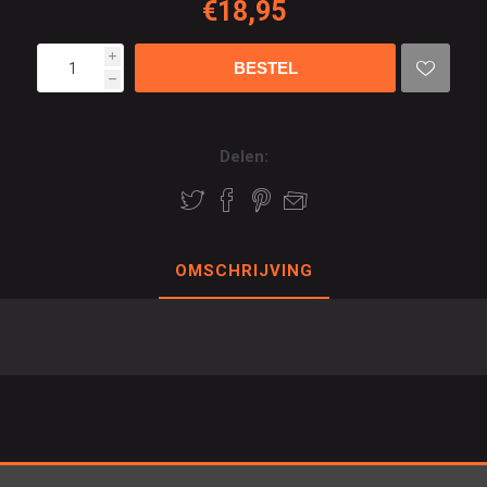
€18,95
i
h
Delen:
OMSCHRIJVING