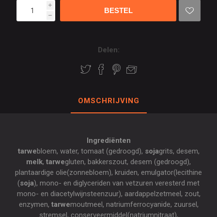
i
h
Delen:
OMSCHRIJVING
Ingrediënten
tarwe
bloem, water, tomaat (gedroogd),
soja
grits, desem,
melk
,
tarwe
gluten, bakkerszout, desem (gedroogd),
plantaardige olie(zonnebloem), kruiden, emulgator(lecithine
(
soja
), mono- en diglyceriden van vetzuren veresterd met
mono- en diacetylwijnsteenzuur), aardappelzetmeel, zout,
enzymen,
tarwe
moutmeel, natriumferrocyanide, zuursel,
stremsel, conserveermiddel(natriumnitraat),