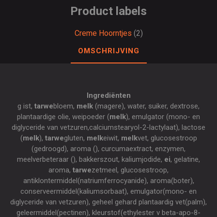
Product labels
Creme Hoorntjes
(2)
OMSCHRIJVING
Ingrediënten
g ist,
tarwe
bloem,
melk
(magere), water, suiker, dextrose,
plantaardige olie, weipoeder (
melk
), emulgator (mono- en
diglyceride van vetzuren,calciumstearyol-2-lactylaat), lactose
(
melk
),
tarwe
gluten,
melk
eiwit,
melk
vet, glucosestroop
(gedroogd), aroma (), curcumaextract, enzymen,
meelverbeteraar (), bakkerszout, kaliumjodide,
ei
, gelatine,
aroma,
tarwe
zetmeel, glucosestroop,
antiklontermiddel(natriumferrocyanide), aroma(boter),
conserveermiddel(kaliumsorbaat), emulgator(mono- en
diglyceride van vetzuren), geheel gehard plantaardig vet(palm),
geleermiddel(pectinen), kleurstof(ethylester v beta-apo-8-