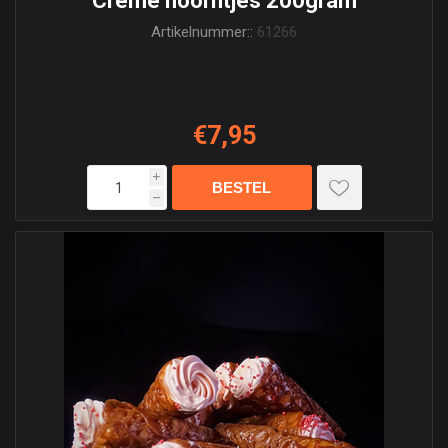
Creme hoorntjes 200gram
Artikelnummer::
61266
€7,95
i
h