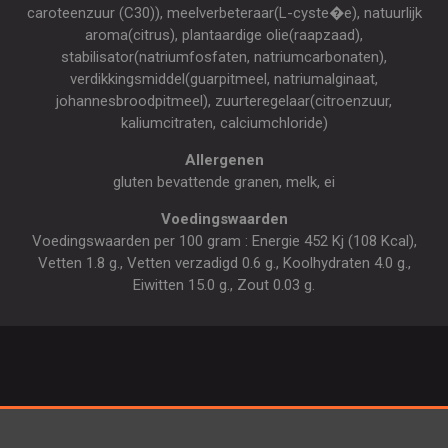
caroteenzuur (C30)), meelverbeteraar(L-cyste�e), natuurlijk
aroma(citrus), plantaardige olie(raapzaad),
stabilisator(natriumfosfaten, natriumcarbonaten),
verdikkingsmiddel(guarpitmeel, natriumalginaat,
johannesbroodpitmeel), zuurteregelaar(citroenzuur,
kaliumcitraten, calciumchloride)
Allergenen
gluten bevattende granen, melk, ei
Voedingswaarden
Voedingswaarden per 100 gram : Energie 452 Kj (108 Kcal),
Vetten 1.8 g., Vetten verzadigd 0.6 g., Koolhydraten 4.0 g.,
Eiwitten 15.0 g., Zout 0.03 g.