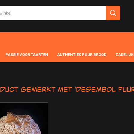
PASSIE VOOR TAARTEN
AUTHENTIEK PUUR BROOD
ZAKELIJK
duct gemerkt met 'Desembol Puur 