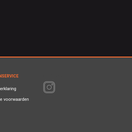
NSERVICE
VOLG ONS
erklaring
e voorwaarden