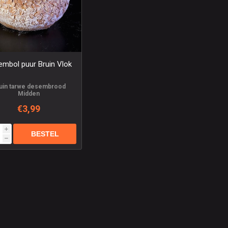
embol puur Bruin Vlok
uin tarwe desembrood
Midden
€3,99
i
h