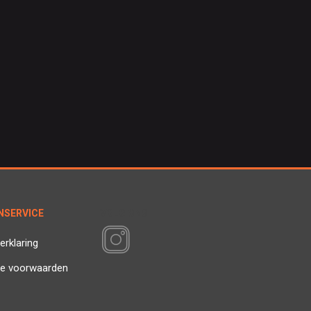
NSERVICE
VOLG ONS
erklaring
e voorwaarden