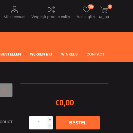
(0)
0
Mijn account
Vergelijk productenlijst
Verlanglijst
€0,00
 BESTELLEN
WERKEN BIJ
WINKELS
CONTACT
€0,00
i
RODUCT
h