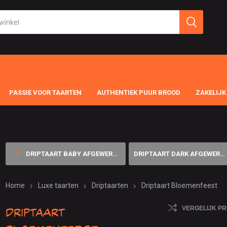
PASSIE VOOR TAARTEN
AUTHENTIEK PUUR BROOD
ZAKELIJK
DRIPTAART BABY AFGEWERKING ...
DRIPTAART DARK AFGEWERKT ME...
Home
Luxe taarten
Driptaarten
Driptaart Bloemenfeest
Driptaart
VERGELIJK P