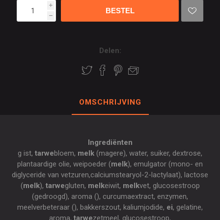
i
h
Delen:
OMSCHRIJVING
Ingrediënten
g ist,
tarwe
bloem,
melk
(magere), water, suiker, dextrose,
plantaardige olie, weipoeder (
melk
), emulgator (mono- en
diglyceride van vetzuren,calciumstearyol-2-lactylaat), lactose
(
melk
),
tarwe
gluten,
melk
eiwit,
melk
vet, glucosestroop
(gedroogd), aroma (), curcumaextract, enzymen,
meelverbeteraar (), bakkerszout, kaliumjodide,
ei
, gelatine,
aroma,
tarwe
zetmeel, glucosestroop,