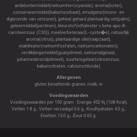
antiklontermiddel(natriumferrocyanide), aroma(boter),
conserveermiddel(kaliumsorbaat), emulgator(mono- en
diglyceride van vetzuren), geheel gehard plantaardig vet(palm),
geleermiddel(pectinen), kleurstof(ethylester v beta-apo-8-
caroteenzuur (C30)), meelverbeteraar(L-cyste�e), natuurlijk
aroma(citrus), plantaardige olie(raapzaad),
stabilisator(natriumfosfaten, natriumcarbonaten),
verdikkingsmiddel(guarpitmeel, natriumalginaat,
johannesbroodpitmeel), zuurteregelaar(citroenzuur,
kaliumcitraten, calciumchloride)
Allergenen
gluten bevattende granen, melk, ei
Voedingswaarden
Voedingswaarden per 100 gram : Energie 452 Kj (108 Kcal),
Vetten 1.8 g., Vetten verzadigd 0.6 g., Koolhydraten 4.0 g.,
Eiwitten 15.0 g., Zout 0.03 g.