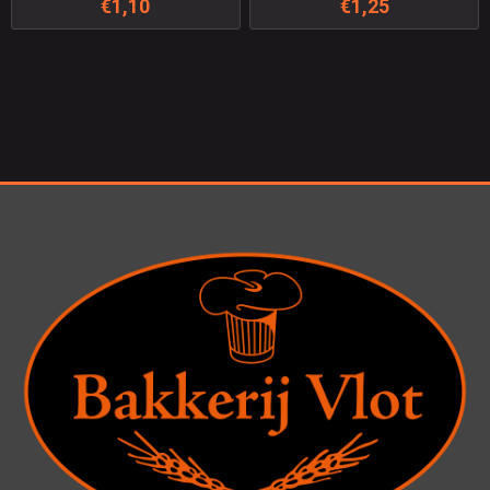
€1,10
€1,25