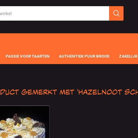
PASSIE VOOR TAARTEN
AUTHENTIEK PUUR BROOD
ZAKELIJK
duct gemerkt met 'Hazelnoot sch