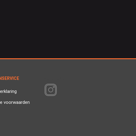
NSERVICE
VOLG ONS
erklaring
e voorwaarden