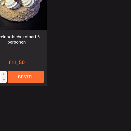
elnootschuimtaart 6
personen
€11,50
i
h