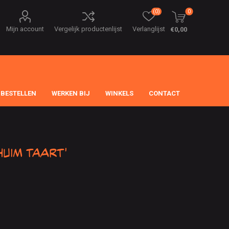
(0)
0
Mijn account
Vergelijk productenlijst
Verlanglijst
€0,00
 BESTELLEN
WERKEN BIJ
WINKELS
CONTACT
uim taart'