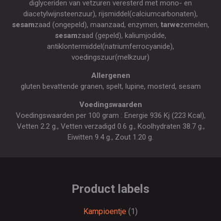
diglyceriden van vetzuren veresterd met mono- en
diacetylwijnsteenzuur), rijsmiddel(calciumcarbonaten),
sesam
zaad (ongepeld), maanzaad, enzymen,
tarwe
zemelen,
sesam
zaad (gepeld), kaliumjodide,
antiklontermiddel(natriumferrocyanide),
voedingszuur(melkzuur)
Allergenen
gluten bevattende granen, spelt, lupine, mosterd, sesam
Voedingswaarden
Voedingswaarden per 100 gram : Energie 936 Kj (223 Kcal),
Vetten 2.2 g., Vetten verzadigd 0.6 g., Koolhydraten 38.7 g.,
Eiwitten 9.4 g., Zout 1.20 g.
Product labels
Kampioentje
(1)