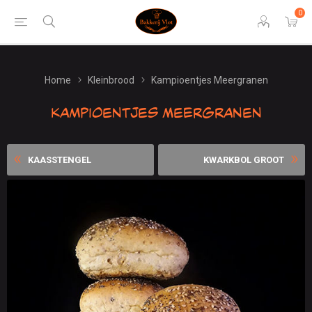
0
Home
Kleinbrood
Kampioentjes Meergranen
Kampioentjes Meergranen
KAASSTENGEL
KWARKBOL GROOT