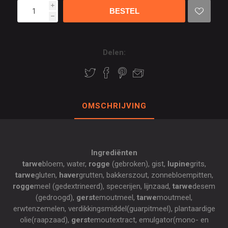
i
h
Delen:
OMSCHRIJVING
Ingrediënten
tarwe
bloem, water,
rogge
(gebroken), gist,
lupine
grits,
tarwe
gluten,
haver
grutten, bakkerszout, zonnebloempitten,
rogge
meel (gedextrineerd), specerijen, lijnzaad,
tarwe
desem
(gedroogd),
gerst
emoutmeel,
tarwe
moutmeel,
erwtenzemelen, verdikkingsmiddel(guarpitmeel), plantaardige
olie(raapzaad),
gerst
emoutextract, emulgator(mono- en