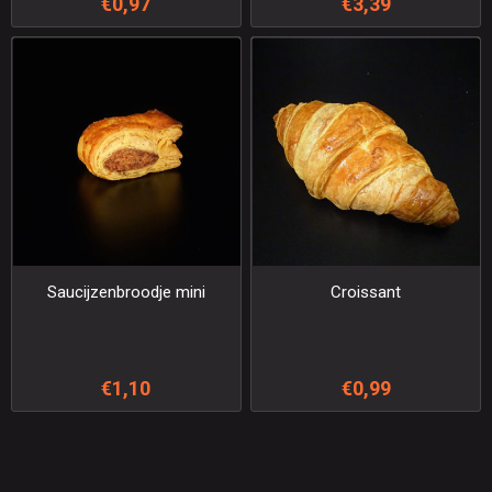
€0,97
€3,39
Saucijzenbroodje mini
Croissant
€1,10
€0,99