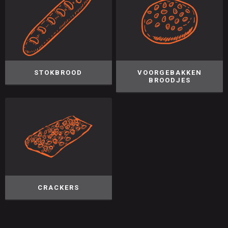
STOKBROOD
VOORGEBAKKEN
BROODJES
CRACKERS