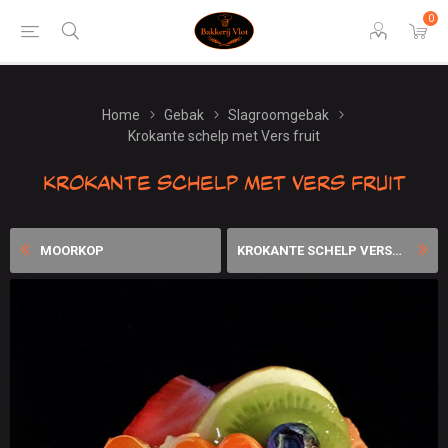
0
Home
Gebak
Slagroomgebak
Krokante schelp met Vers fruit
Krokante schelp met Vers fruit
MOORKOP
KROKANTE SCHELP VERSE AARDB...