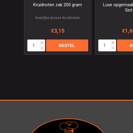
Kruidnoten zak 200 gram
Luxe opgemaak
Sint
heerlijke brosse kruidnoten
€3,15
€1,6
i
i
h
h