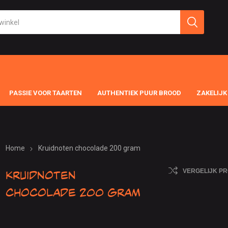
PASSIE VOOR TAARTEN
AUTHENTIEK PUUR BROOD
ZAKELIJK
Home
Kruidnoten chocolade 200 gram
Kruidnoten
VERGELIJK P
chocolade 200 gram