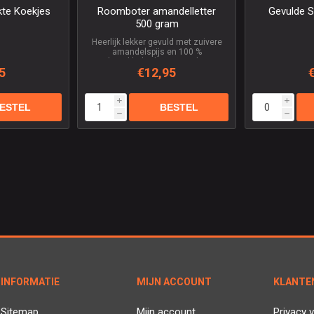
te Koekjes
Roomboter amandelletter
Gevulde 
500 gram
Heerlijk lekker gevuld met zuivere
amandelspijs en 100 %
roomboterbladerdeeg gewicht circa
5
€12,95
500 gram
i
i
h
h
INFORMATIE
MIJN ACCOUNT
KLANTE
Sitemap
Mijn account
Privacy v