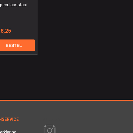
Speculaasstaaf
€8,25
NSERVICE
VOLG ONS
erklaring