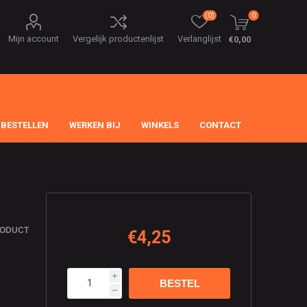
(0)
0
Mijn account
Vergelijk productenlijst
Verlanglijst
€0,00
 BESTELLEN
WERKEN BIJ
WINKELS
CONTACT
RODUCT
€4,25
i
h