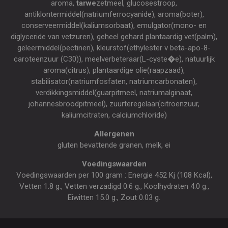
aroma,
tarwe
zetmeel, glucosestroop,
antiklontermiddel(natriumferrocyanide), aroma(boter),
conserveermiddel(kaliumsorbaat), emulgator(mono- en
diglyceride van vetzuren), geheel gehard plantaardig vet(palm),
geleermiddel(pectinen), kleurstof(ethylester v beta-apo-8-
caroteenzuur (C30)), meelverbeteraar(L-cyste�e), natuurlijk
aroma(citrus), plantaardige olie(raapzaad),
stabilisator(natriumfosfaten, natriumcarbonaten),
verdikkingsmiddel(guarpitmeel, natriumalginaat,
johannesbroodpitmeel), zuurteregelaar(citroenzuur,
kaliumcitraten, calciumchloride)
Allergenen
gluten bevattende granen, melk, ei
Voedingswaarden
Voedingswaarden per 100 gram : Energie 452 Kj (108 Kcal),
Vetten 1.8 g., Vetten verzadigd 0.6 g., Koolhydraten 4.0 g.,
Eiwitten 15.0 g., Zout 0.03 g.