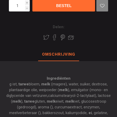
i
h
Delen:
OMSCHRIJVING
Ingrediënten
g ist,
tarwe
bloem,
melk
(magere), water, suiker, dextrose,
plantaardige olie, weipoeder (
melk
), emulgator (mono- en
diglyceride van vetzuren,calciumstearyol-2-lactylaat), lactose
(
melk
),
tarwe
gluten,
melk
eiwit,
melk
vet, glucosestroop
(gedroogd), aroma (), curcumaextract, enzymen,
meelverbeteraar (), bakkerszout, kaliumjodide,
ei
, gelatine,