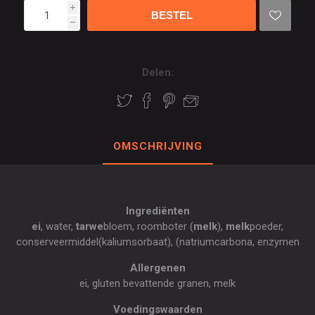
i
h
Delen:
OMSCHRIJVING
Ingrediënten
ei
, water,
tarwe
bloem, roomboter (
melk
),
melk
poeder,
conserveermiddel(kaliumsorbaat), (natriumcarbona, enzymen
Allergenen
ei, gluten bevattende granen, melk
Voedingswaarden