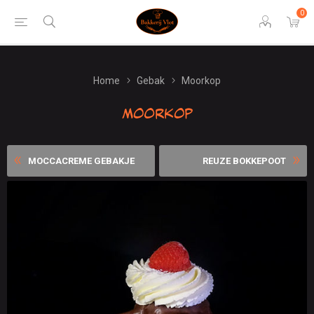
0
Home
Gebak
Moorkop
Moorkop
MOCCACREME GEBAKJE
REUZE BOKKEPOOT