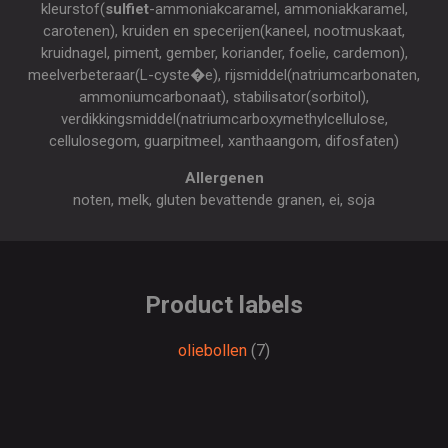
kleurstof(
sulfiet
-ammoniakcaramel, ammoniakkaramel,
carotenen), kruiden en specerijen(kaneel, nootmuskaat,
kruidnagel, piment, gember, koriander, foelie, cardemon),
meelverbeteraar(L-cyste�e), rijsmiddel(natriumcarbonaten,
ammoniumcarbonaat), stabilisator(sorbitol),
verdikkingsmiddel(natriumcarboxymethylcellulose,
cellulosegom, guarpitmeel, xanthaangom, difosfaten)
Allergenen
noten, melk, gluten bevattende granen, ei, soja
Product labels
oliebollen
(7)