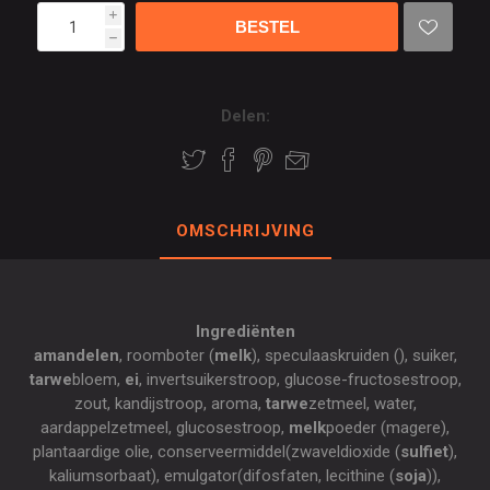
i
h
Delen:
OMSCHRIJVING
Ingrediënten
amandelen
, roomboter (
melk
), speculaaskruiden (), suiker,
tarwe
bloem,
ei
, invertsuikerstroop, glucose-fructosestroop,
zout, kandijstroop, aroma,
tarwe
zetmeel, water,
aardappelzetmeel, glucosestroop,
melk
poeder (magere),
plantaardige olie, conserveermiddel(zwaveldioxide (
sulfiet
),
kaliumsorbaat), emulgator(difosfaten, lecithine (
soja
)),