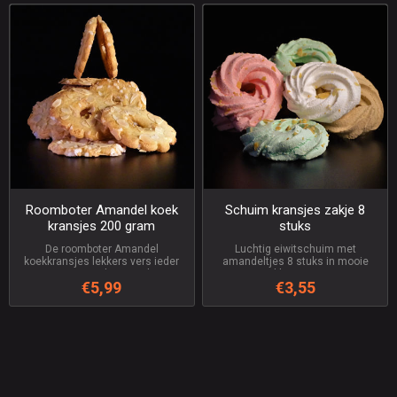
Roomboter Amandel koek
Schuim kransjes zakje 8
kransjes 200 gram
stuks
De roomboter Amandel
Luchtig eiwitschuim met
koekkransjes lekkers vers ieder
amandeltjes 8 stuks in mooie
jaar weer een traktatie Pakje van
kleurtjes
€5,99
€3,55
200 gram