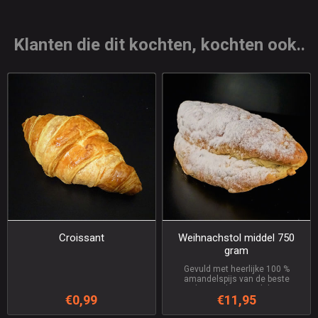
Klanten die dit kochten, kochten ook..
Croissant
Weihnachstol middel 750
gram
Gevuld met heerlijke 100 %
amandelspijs van de beste
geselecteerde amandelen. Het
€0,99
€11,95
recept zoals Opa hem bakte naar
oost Duits recept