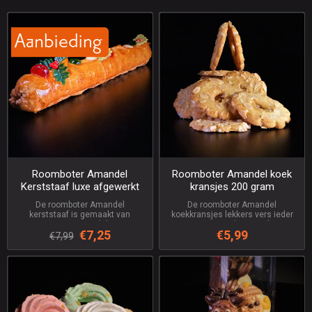
Roomboter Amandel
Roomboter Amandel koek
Kerststaaf luxe afgewerkt
kransjes 200 gram
De roomboter Amandel
De roomboter Amandel
kerststaaf is gemaakt van
koekkransjes lekkers vers ieder
zuivere 100 % amandelspijs van
jaar weer een traktatie Pakje van
€7,25
€5,99
de beste geselecteerde
200 gram
€7,99
amandelen