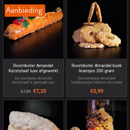
Roomboter Amandel
Roomboter Amandel koek
Kerststaaf luxe afgewerkt
kransjes 200 gram
De roomboter Amandel
De roomboter Amandel
kerststaaf is gemaakt van
koekkransjes lekkers vers ieder
zuivere 100 % amandelspijs van
jaar weer een traktatie Pakje van
€7,25
€5,99
de beste geselecteerde
200 gram
€7,99
amandelen