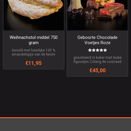
Weihnachstol middel 750
Geboorte Chocolade
gram
Voetjes Roze
Gevuld met heerlijke 100 %
amandelspijs van de beste
gesorteerd in koker met leuke
geselecteerde amandelen. Het
figuurtjes Zolang de voorraad
€11,95
recept zoals Opa hem bakte naar
strekt
oost Duits recept
€45,00