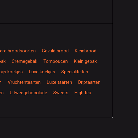
dere broodsoorten
Gevuld brood
Kleinbrood
bak
Cremegebak
Tompoucen
Klein gebak
ijs koekjes
Luxe koekjes
Specialiteiten
n
Vruchtentaarten
Luxe taarten
Driptaarten
en
Uitweegchocolade
Sweets
High tea