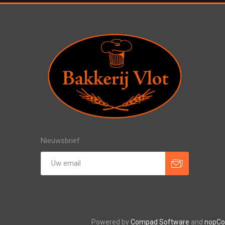
Nieuwsbrief
Powered by
Compad Software
and
nopC