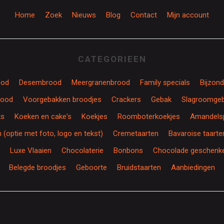
Home
Zoek
Nieuws
Blog
Contact
Mijn account
CATEGORIEEN
ood
Desembrood
Meergranenbrood
Family specials
Bijzon
rood
Voorgebakken broodjes
Crackers
Gebak
Slagroomge
ks
Koeken en cake's
Koekjes
Roomboterkoekjes
Amandelsp
(optie met foto, logo en tekst)
Cremetaarten
Bavaroise taarte
Luxe Vlaaien
Chocolaterie
Bonbons
Chocolade geschenk
Belegde broodjes
Geboorte
Bruidstaarten
Aanbiedingen