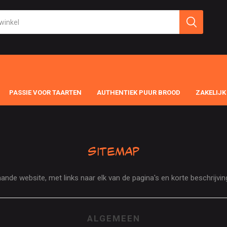
PASSIE VOOR TAARTEN
AUTHENTIEK PUUR BROOD
ZAKELIJK
Sitemap
nde website, met links naar elk van de pagina's en korte beschrijving
ALGEMEEN