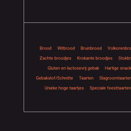
Brood
Witbrood
Bruinbrood
Volkorenbr
Zachte broodjes
Krokante broodjes
Stokb
Gluten en lactosevrij gebak
Hartige snac
Gebakslof/Schnitte
Taarten
Slagroomtaarten 
Unieke hoge taartjes
Speciale feesttaarten