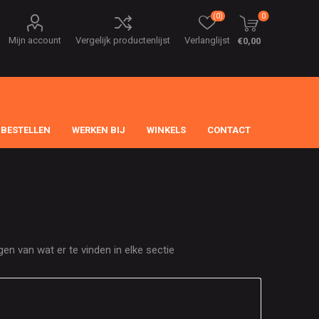
(0)
0
Mijn account
Vergelijk productenlijst
Verlanglijst
€0,00
 BESTELLEN
WERKEN BIJ
WINKELS
CONTACT
en van wat er te vinden in elke sectie