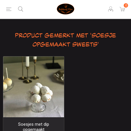
0
Product gemerkt met 'soesje
opgemaakt sweets'
Soesjes met dip
opgemaakt