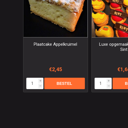
Plaatcake Appelkruimel
Luxe opgemaak
Sint
€2,45
€1,6
i
i
h
h