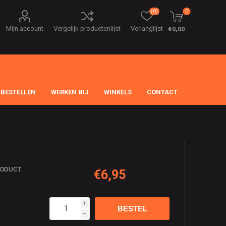
(0)
0
Mijn account
Vergelijk productenlijst
Verlanglijst
€0,00
 BESTELLEN
WERKEN BIJ
WINKELS
CONTACT
RODUCT
€6,95
i
h