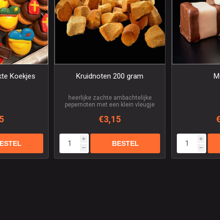
te Koekjes
Kruidnoten 200 gram
M
heerlijke zachte ambachtelijke
pepernoten met een klein vleugje
anijs
5
€3,15
i
i
h
h