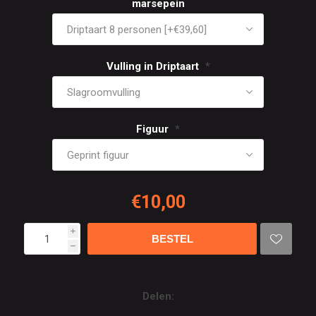
marsepein
Vulling in Driptaart
*
Figuur
*
€10,00
i
h
Delen: