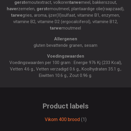
gerst
emoutextract, volkoren
tarwe
meel, bakkerszout,
haver
zemelen,
gerst
emoutmeel, plantaardige olie(raapzaad),
tarwe
gries, aroma, ijzer(II)sulfaat, vitamine B1, enzymen,
vitamine B2, vitamine D2 (ergocalciferol), vitamine B12,
tarwe
moutmeel
Allergenen
gluten bevattende granen, sesam
Voedingswaarden
Voedingswaarden per 100 gram : Energie 976 Kj (233 Kcal),
Vetten 4.6 g., Vetten verzadigd 0.6 g., Koolhydraten 35.1 g.,
Eiwitten 10.6 g., Zout 0.96 g.
Product labels
Vikorn 400 brood
(1)