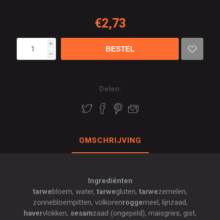
€2,73
i
h
Delen:
OMSCHRIJVING
Ingrediënten
tarwe
bloem, water,
tarwe
gluten,
tarwe
zemelen,
zonnebloempitten, volkoren
rogge
meel, lijnzaad,
haver
vlokken,
sesam
zaad (ongepeld), maisgries, gist,