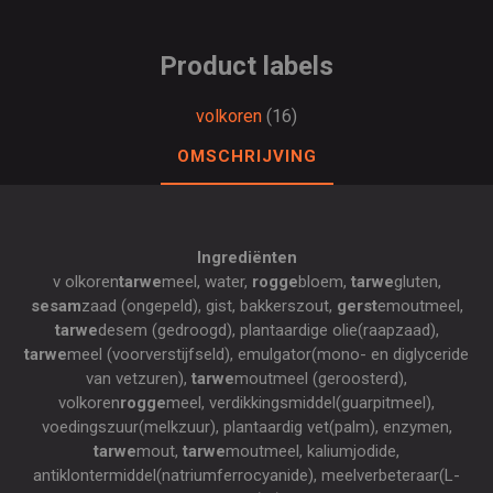
Product labels
volkoren
(16)
OMSCHRIJVING
Ingrediënten
v olkoren
tarwe
meel, water,
rogge
bloem,
tarwe
gluten,
sesam
zaad (ongepeld), gist, bakkerszout,
gerst
emoutmeel,
tarwe
desem (gedroogd), plantaardige olie(raapzaad),
tarwe
meel (voorverstijfseld), emulgator(mono- en diglyceride
van vetzuren),
tarwe
moutmeel (geroosterd),
volkoren
rogge
meel, verdikkingsmiddel(guarpitmeel),
voedingszuur(melkzuur), plantaardig vet(palm), enzymen,
tarwe
mout,
tarwe
moutmeel, kaliumjodide,
antiklontermiddel(natriumferrocyanide), meelverbeteraar(L-