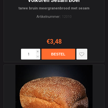
Volkoren Sesam Boer
tarwe bruin meergranenbrood met sesam
Artikelnummer::
12010
€3,48
i
h