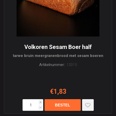
Volkoren Sesam Boer half
tarwe bruin meergranenbrood met sesam boeren
Artikelnummer::
12015
€1,83
i
h