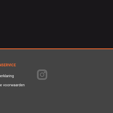
NSERVICE
VOLG ONS
erklaring
e voorwaarden