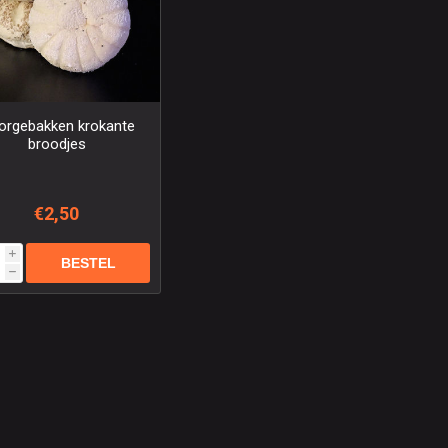
orgebakken krokante
broodjes
€2,50
i
h