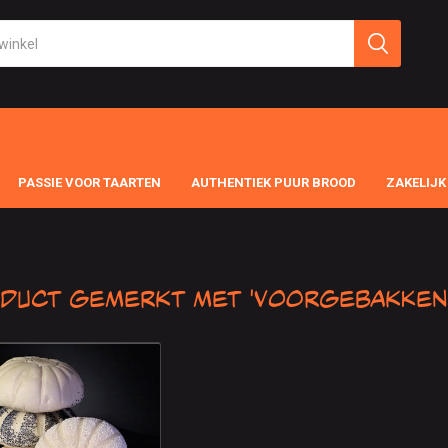
PASSIE VOOR TAARTEN
AUTHENTIEK PUUR BROOD
ZAKELIJK
duct gemerkt met 'Voorgebakken