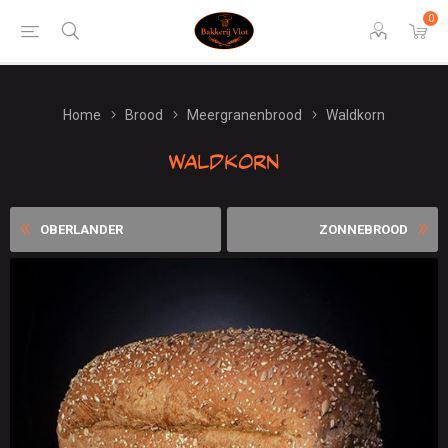
0
Home
Brood
Meergranenbrood
Waldkorn
Waldkorn
OBERLANDER
ZONNEBROOD