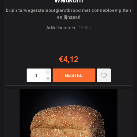
Waldkorn
bruin tarwegerstemoutgierstbrood met zonnebloempitten
en lijnzaad
Artikelnummer::
19000
€4,12
i
h