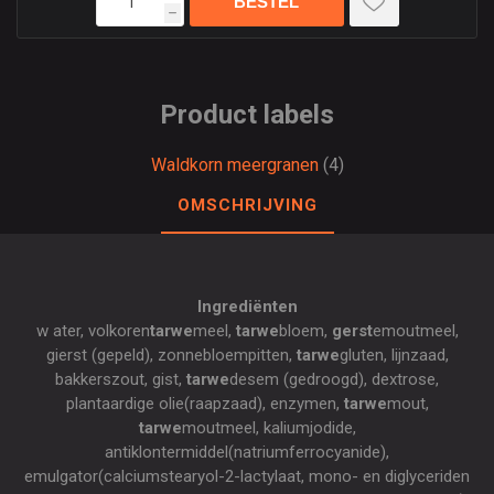
h
Product labels
Waldkorn meergranen
(4)
OMSCHRIJVING
Ingrediënten
w ater, volkoren
tarwe
meel,
tarwe
bloem,
gerst
emoutmeel,
gierst (gepeld), zonnebloempitten,
tarwe
gluten, lijnzaad,
bakkerszout, gist,
tarwe
desem (gedroogd), dextrose,
plantaardige olie(raapzaad), enzymen,
tarwe
mout,
tarwe
moutmeel, kaliumjodide,
antiklontermiddel(natriumferrocyanide),
emulgator(calciumstearyol-2-lactylaat, mono- en diglyceriden