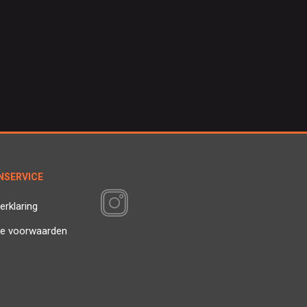
NSERVICE
VOLG ONS
erklaring
e voorwaarden