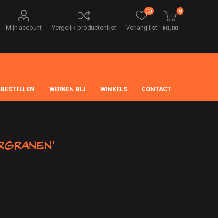
(0)
0
Mijn account
Vergelijk productenlijst
Verlanglijst
€0,00
 BESTELLEN
WERKEN BIJ
WINKELS
CONTACT
rgranen'