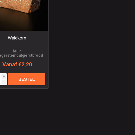
Waldkorn
bruin
egerstemoutgierstbrood
t zonnebloempitten en
Vanaf €2,20
lijnzaad
i
h