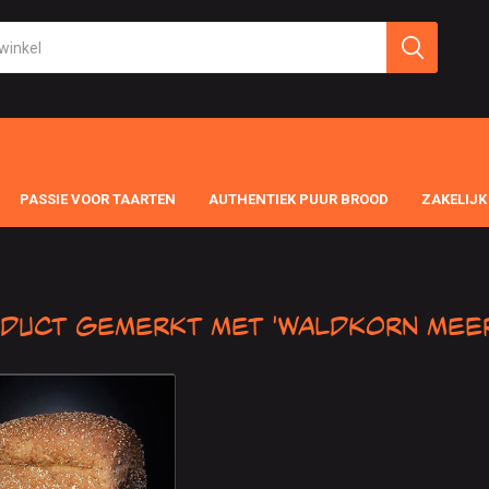
PASSIE VOOR TAARTEN
AUTHENTIEK PUUR BROOD
ZAKELIJK
duct gemerkt met 'Waldkorn mee