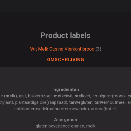
Product labels
Wit Melk Casino Vierkant brood
(3)
OMSCHRIJVING
Ingrediënten
e (
melk
), gist, bakkerszout,
melk
eiwit,
melk
vet, emulgator(mono- en
tylaat), plantaardige olie(raapzaad),
tarwe
gluten,
tarwe
moutmeel, en
antiklontermiddel(natriumferrocyanide), aroma(boter)
Allergenen
gluten bevattende granen, melk