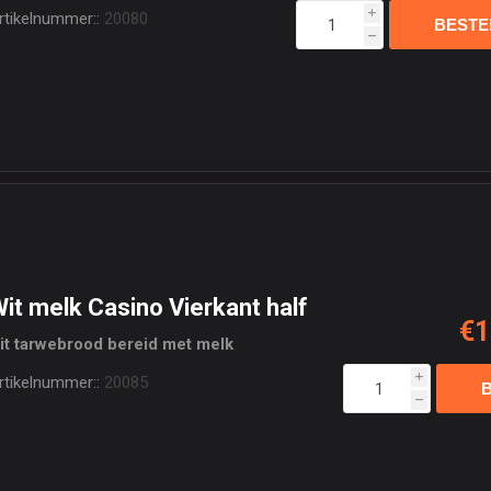
rtikelnummer::
20080
i
h
it melk Casino Vierkant half
€1
it tarwebrood bereid met melk
rtikelnummer::
20085
i
h