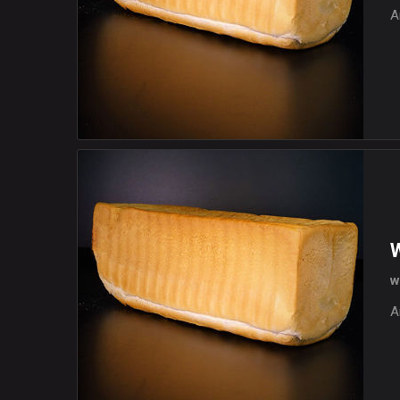
A
W
w
A