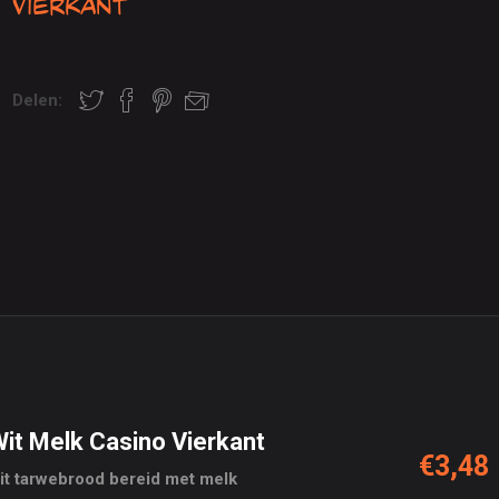
Vierkant
Delen:
it Melk Casino Vierkant
€3,48
it tarwebrood bereid met melk