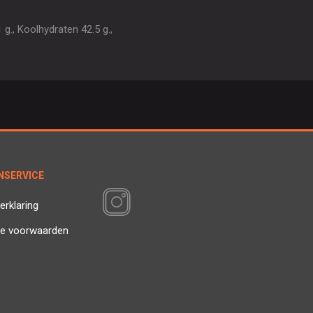
g., Koolhydraten 42.5 g.,
NSERVICE
VOLG ONS
erklaring
e voorwaarden