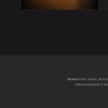
tarwe
bloem, water, lactos
calciumstearyol-2-lac