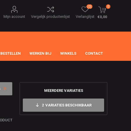
(0)
0
Mijn account
Vergelijk productenlijst
Verlanglijst
€0,00
 BESTELLEN
WERKEN BIJ
WINKELS
CONTACT
G
MEERDERE VARIATIES
2
VARIATIES BESCHIKBAAR
RODUCT