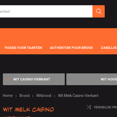
PASSIE VOOR TAARTEN
AUTHENTIEK PUUR BROOD
ZAKELIJK
WIT CASINO VIERKANT
WIT HOO
Home
Brood
Witbrood
Wit Melk Casino Vierkant
Wit Melk Casino
VERGELIJK P