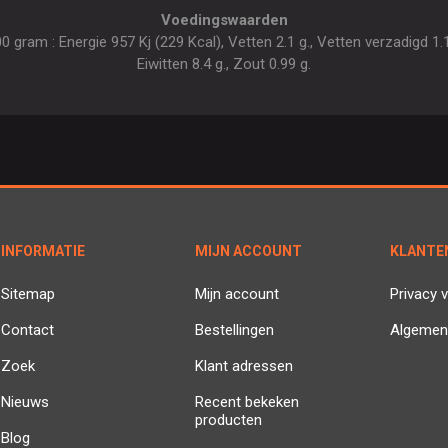
Voedingswaarden
gram : Energie 957 Kj (229 Kcal), Vetten 2.1 g., Vetten verzadigd 1.1 
Eiwitten 8.4 g., Zout 0.99 g.
INFORMATIE
MIJN ACCOUNT
KLANTE
Sitemap
Mijn account
Privacy v
Contact
Bestellingen
Algemen
Zoek
Klant adressen
Nieuws
Recent bekeken
producten
Blog