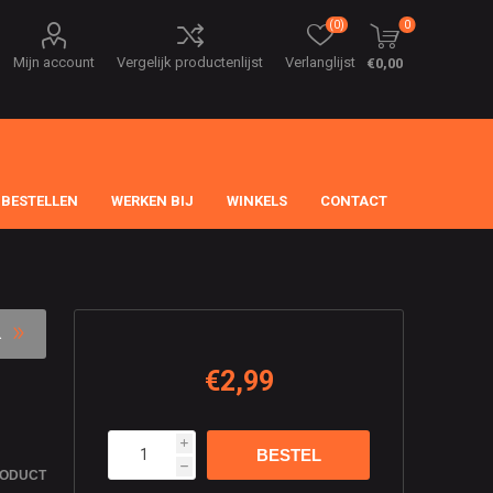
(0)
0
Mijn account
Vergelijk productenlijst
Verlanglijst
€0,00
 BESTELLEN
WERKEN BIJ
WINKELS
CONTACT
€2,99
i
h
RODUCT