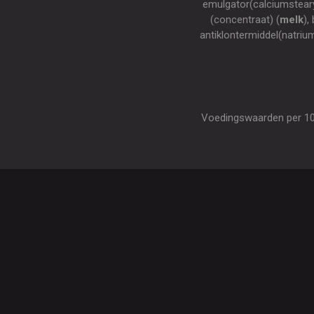
emulgator(calciumsteary
(concentraat) (
melk
),
antiklontermiddel(natri
Voedingswaarden per 100 