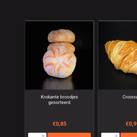
Krokante broodjes
Croiss
gesorteerd
€0,85
€0,9
i
i