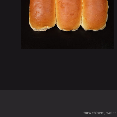
tarwe
bloem, water,