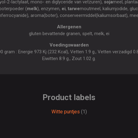
ol-2-lactylaat, mono- en diglyceride van vetzuren),
soja
meel, planta
 boterpoeder (
melk
), enzymen,
ei
,
tarwe
moutmeel, kaliumjodide, glu
umferrocyanide), aroma(boter), conserveermiddel(kaliumsorbaat), me
Allergenen
gluten bevattende granen, spelt, melk, ei
Voedingswaarden
gram : Energie 973 Kj (232 Kcal), Vetten 1.9 g., Vetten verzadigd 0.8 
Eiwitten 8.9 g., Zout 1.02 g.
Product labels
Witte puntjes
(1)