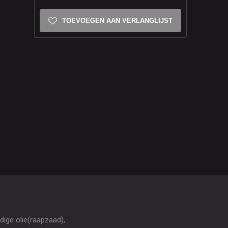
TOEVOEGEN AAN VERLANGLIJST
dige olie(raapzaad),