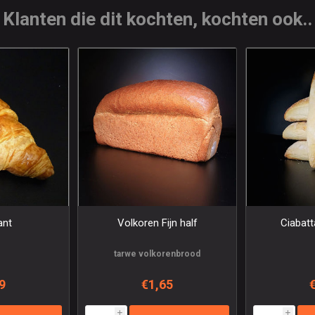
Klanten die dit kochten, kochten ook..
ant
Volkoren Fijn half
Ciabat
tarwe volkorenbrood
9
€1,65
i
i