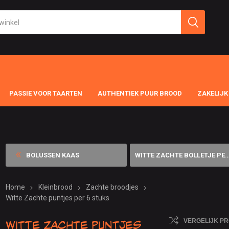
PASSIE VOOR TAARTEN
AUTHENTIEK PUUR BROOD
ZAKELIJK
BOLUSSEN KAAS
WITTE ZACHTE BOLLETJE PER 6...
Home
Kleinbrood
Zachte broodjes
Witte Zachte puntjes per 6 stuks
Witte Zachte puntjes
VERGELIJK P