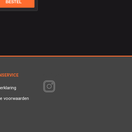
NSERVICE
VOLG ONS
erklaring
e voorwaarden