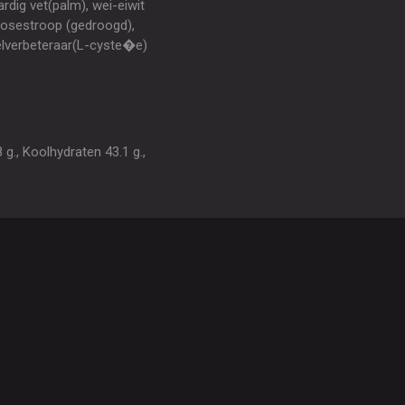
ardig vet(palm), wei-eiwit
cosestroop (gedroogd),
elverbeteraar(L-cyste�e)
g., Koolhydraten 43.1 g.,