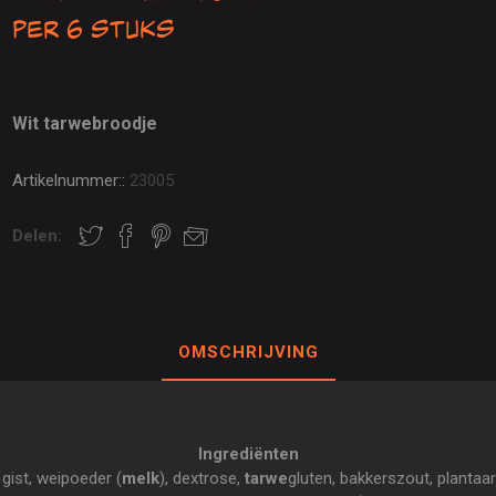
per 6 stuks
Wit tarwebroodje
Artikelnummer::
23005
Delen:
OMSCHRIJVING
Ingrediënten
 gist, weipoeder (
melk
), dextrose,
tarwe
gluten, bakkerszout, plantaar