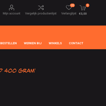
(0)
0
Mijn account
Vergelijk productenlijst
Verlanglijst
€0,00
 BESTELLEN
WERKEN BIJ
WINKELS
CONTACT
d 400 gram'