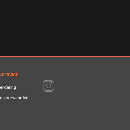
NSERVICE
VOLG ONS
erklaring
e voorwaarden