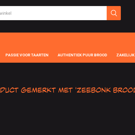
PASSIE VOOR TAARTEN
AUTHENTIEK PUUR BROOD
ZAKELIJK
duct gemerkt met 'Zeebonk broo